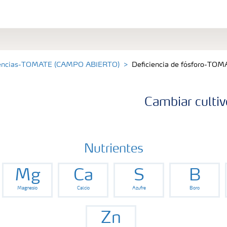
iencias-TOMATE (CAMPO ABIERTO)
Deficiencia de fósforo-T
Cambiar cultiv
Nutrientes
Mg
Ca
S
B
Magnesio
Calcio
Azufre
Boro
Zn