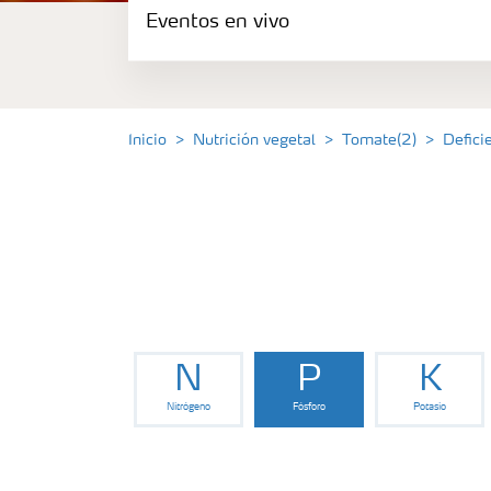
Eventos en vivo
Portafolio de Agricultura Digital
Almacenaje y manejo de fertilizantes
Inicio
Nutrición vegetal
Tomate(2)
Defic
Cultivos
Deficiencias
Eventos en vivo
N
P
K
Nitrógeno
Fósforo
Potasio