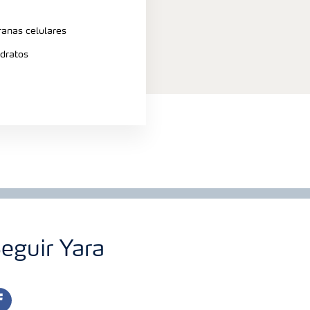
nas celulares
dratos
eguir Yara
cebook