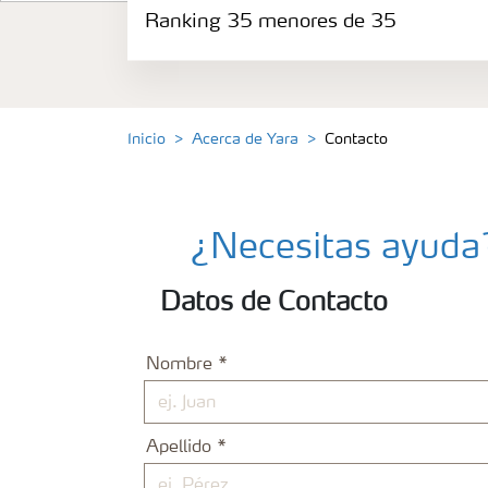
Ranking 35 menores de 35
Donde operamos
Carreras
Inicio
Acerca de Yara
Contacto
Contact Us
Contacto
¿Necesitas ayuda?
Datos de Contacto
Sostenibilidad
Nombre
Ranking 35 menores de 35
Apellido