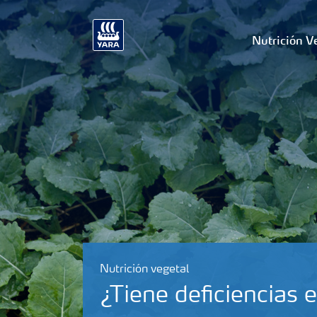
Nutrición V
Nutrición vegetal
¿Tiene deficiencias e