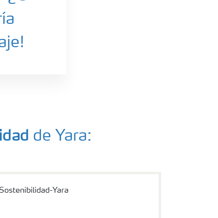
ría
aje!
lidad
de Yara: