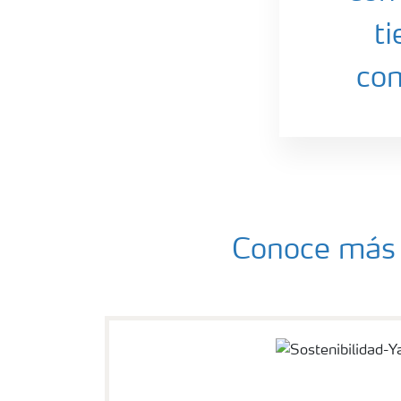
ti
com
Conoce más 