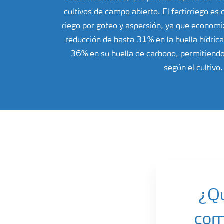
cultivos de campo abierto. El fertirriego e
riego por goteo y aspersión, ya que econo
reducción de hasta 31% en la huella hídrica
36% en su huella de carbono, permitiendo 
según el cultivo.
Sostenibilidad-Yara
¿Qu
com