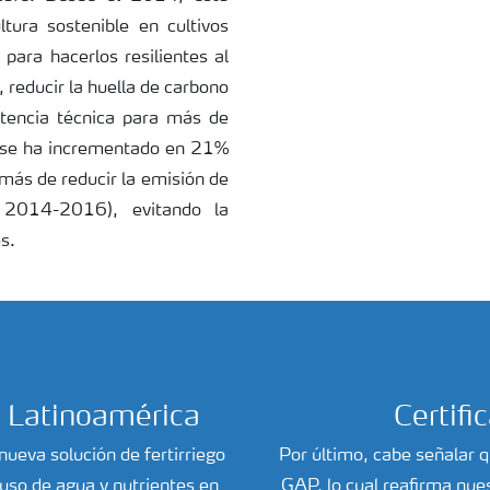
tura sostenible en cultivos
para hacerlos resilientes al
 reducir la huella de carbono
stencia técnica para más de
 se ha incrementado en 21%
emás de reducir la emisión de
2014-2016), evitando la
s.
n Latinoamérica
Certifi
ueva solución de fertirriego
Por último, cabe señalar q
uso de agua y nutrientes en
GAP, lo cual reafirma nue