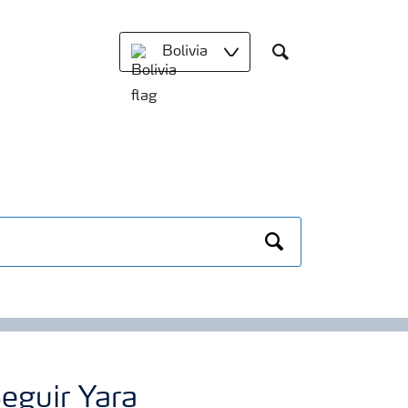
Bolivia
Search
Search
eguir Yara