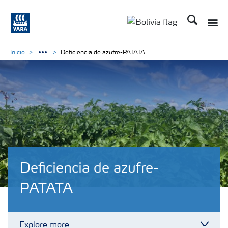
Buscar
Toggle
Toggle country lang
Inicio
Deficiencia de azufre-PATATA
Deficiencia de azufre-
PATATA
Explore more
Toggl