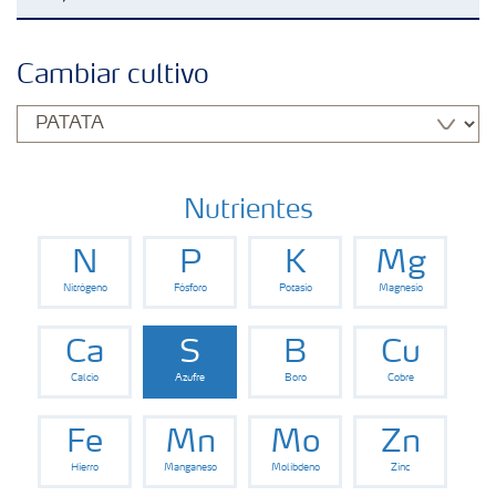
Fertilizantes
Cambiar cultivo
Portafolio de Agricultura Digital
Almacenaje y manejo de fertilizantes
Nutrientes
N
P
K
Mg
Cultivos
Nitrógeno
Fósforo
Potasio
Magnesio
Deficiencias
Ca
S
B
Cu
Calcio
Azufre
Boro
Cobre
Eventos en vivo
Fe
Mn
Mo
Zn
Hierro
Manganeso
Molibdeno
Zinc