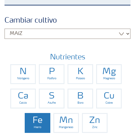
Fertilizantes
Cambiar cultivo
Portafolio de Agricultura Digital
Almacenaje y manejo de fertilizantes
Nutrientes
N
P
K
Mg
Cultivos
Nitrógeno
Fósforo
Potasio
Magnesio
Deficiencias
Ca
S
B
Cu
Calcio
Azufre
Boro
Cobre
Eventos en vivo
Fe
Mn
Zn
Hierro
Manganeso
Zinc