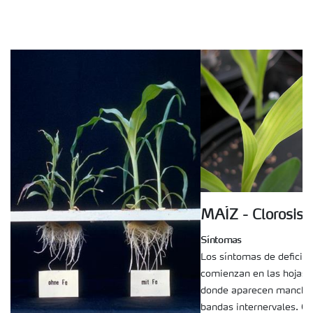
MAÍZ - Clorosis
Síntomas
Los síntomas de deficien
comienzan en las hojas 
donde aparecen manchas
bandas internervales. C