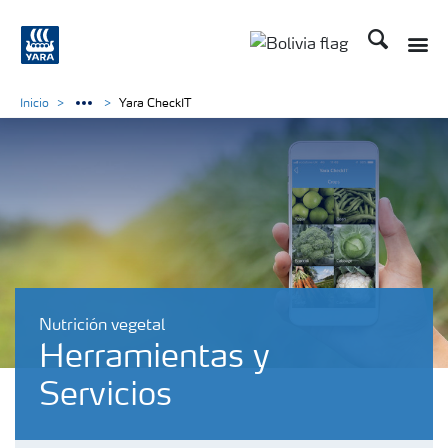
Buscar
Toggle
Toggle country lang
Inicio
Yara CheckIT
Nutrición vegetal
Herramientas y
Servicios