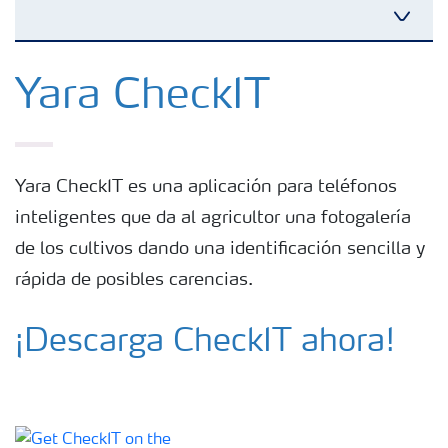
Toggl
Fertilizantes
Yara CheckIT
Portafolio de Agricultura Digital
Yara CheckIT es una aplicación para teléfonos
Almacenaje y manejo de fertilizantes
inteligentes que da al agricultor una fotogalería
de los cultivos dando una identificación sencilla y
Cultivos
rápida de posibles carencias.
Deficiencias
¡Descarga CheckIT ahora!
Eventos en vivo