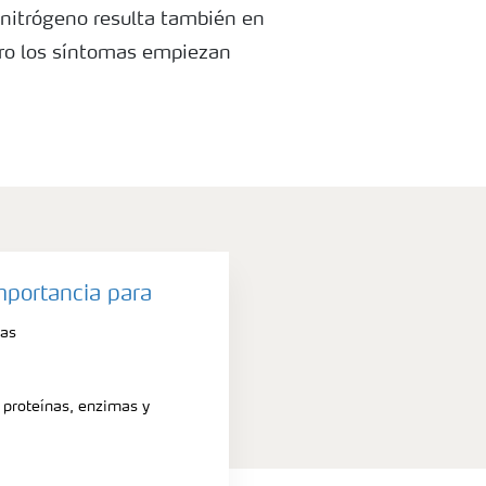
e nitrógeno resulta también en
ero los síntomas empiezan
s viejas. Hojas afectadas de una
marchitan desde la punta como
on deficiencia de N.
mportancia para
tas
proteínas, enzimas y