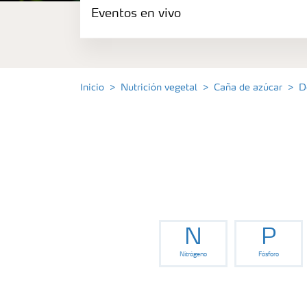
Eventos en vivo
Portafolio de Agricultura Digital
Almacenaje y manejo de fertilizantes
Inicio
Nutrición vegetal
Caña de azúcar
D
Cultivos
Deficiencias
Eventos en vivo
N
P
Nitrógeno
Fósforo