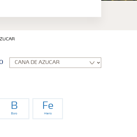
 AZUCAR
o
B
Fe
Boro
Hierro