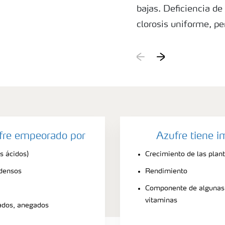
bajas. Deficiencia d
clorosis uniforme, p
entonces en las hoja
escasez de S no se 
ocurre comúnmente c
ufre empeorado por
Azufre tiene i
s ácidos)
Crecimiento de las plan
 densos
Rendimiento
Componente de algunas 
vitaminas
ados, anegados