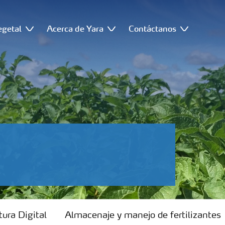
egetal
Acerca de Yara
Contáctanos
tura Digital
Almacenaje y manejo de fertilizantes