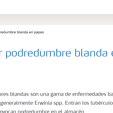
dredumbre blanda en papas
r podredumbre blanda 
res blandas son una gama de enfermedades bac
, generalmente Erwinia spp. Entran los tubércul
rovocan podredumbre en el almacén.