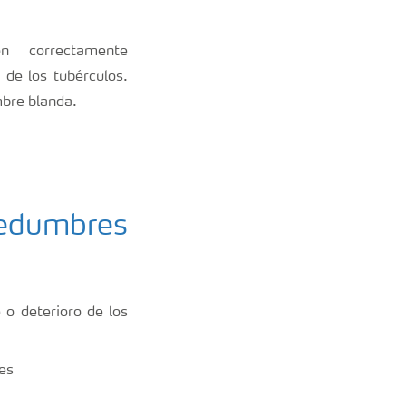
ón correctamente
de los tubérculos.
mbre blanda.
edumbres
o deterioro de los
pes