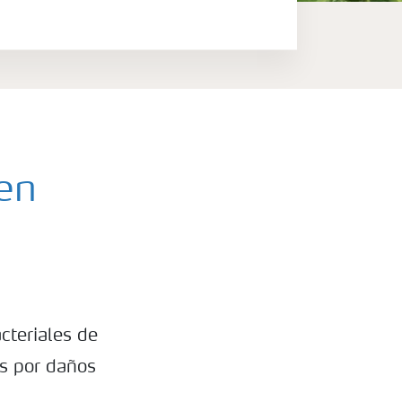
en
teriales de
os por daños