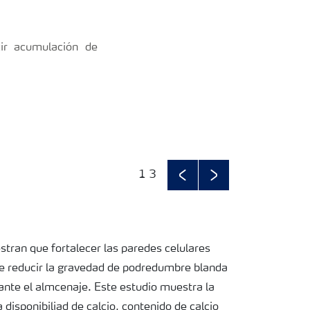
cir acumulación de
1
3
Previous
Next
tran que fortalecer las paredes celulares
de reducir la gravedad de podredumbre blanda
ante el almcenaje. Este estudio muestra la
a disponibiliad de calcio, contenido de calcio