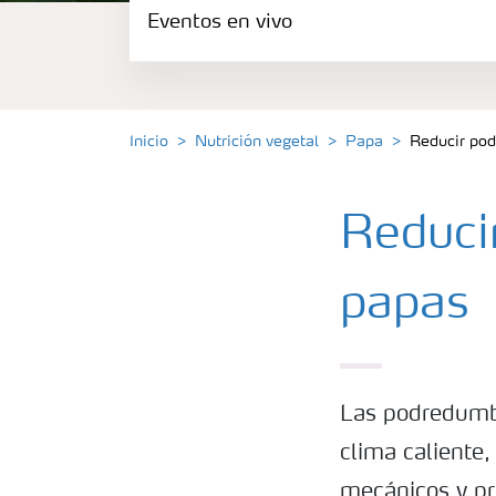
Eventos en vivo
Portafolio de Agricultura Digital
Almacenaje y manejo de fertilizantes
Inicio
Nutrición vegetal
Papa
Reducir po
Cultivos
Reduci
Deficiencias
papas
Eventos en vivo
Las podredumb
clima caliente
mecánicos y p