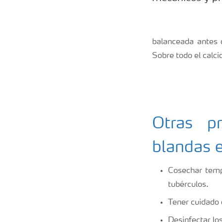
balanceada antes 
Sobre todo el calci
Otras p
blandas 
Cosechar temp
tubérculos.
Tener cuidado d
Desinfectar lo