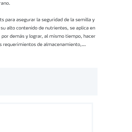
prano.
s para asegurar la seguridad de la semilla y
su alto contenido de nutrientes, se aplica en
a por demás y lograr, al mismo tiempo, hacer
los requerimientos de almacenamiento,
 excelente y se evita la polvareda que suelen
 es fácil de manejar y muy compatible para
ntos para semillas con agroquímicos. Esto
ica para su aplicación, ahorrando tiempo y
er y mezclar el producto en el tanque de
contenido de nutrientes.