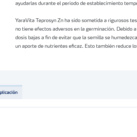
ayudarlas durante el período de establecimiento tem
YaraVita Teprosyn Zn ha sido sometida a rigurosos test
no tiene efectos adversos en la germinación. Debido a 
dosis bajas a fin de evitar que la semilla se humedezc
un aporte de nutrientes eficaz. Esto también reduce 
transporte y manipulación. La adhesión a la semilla es
generar los productos en polvo. La formulación fluida
mezclas en tanque y co-aplicación con otros tratamie
elimina la necesidad de realizar una operación específ
dinero.
plicación
La formulación fluida hace que sea fácil de medir, vert
pulverización, al mismo tiempo que aporta el máximo 