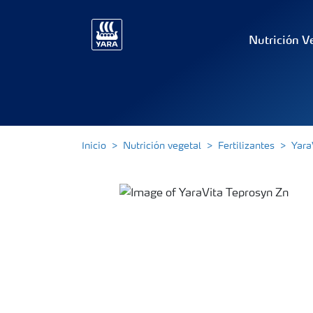
Nutrición V
Inicio
Nutrición vegetal
Fertilizantes
Yara