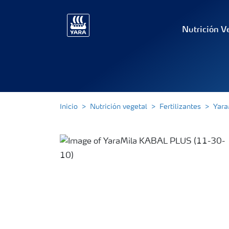
Nutrición V
Inicio
Nutrición vegetal
Fertilizantes
Yara